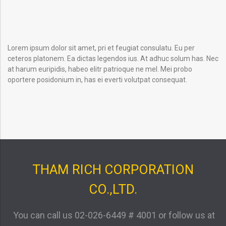
Lorem ipsum dolor sit amet, pri et feugiat consulatu. Eu per
ceteros platonem. Ea dictas legendos ius. At adhuc solum has. Nec
at harum euripidis, habeo elitr patrioque ne mel. Mei probo
oportere posidonium in, has ei everti volutpat consequat.
THAM RICH CORPORATION
CO.,LTD.
You can call us
02-026-6449 # 4001
or follow us at