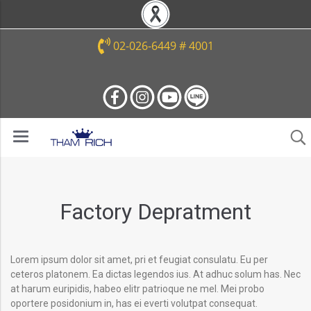
02-026-6449 # 4001
Factory Depratment
Lorem ipsum dolor sit amet, pri et feugiat consulatu. Eu per
ceteros platonem. Ea dictas legendos ius. At adhuc solum has. Nec
at harum euripidis, habeo elitr patrioque ne mel. Mei probo
oportere posidonium in, has ei everti volutpat consequat.