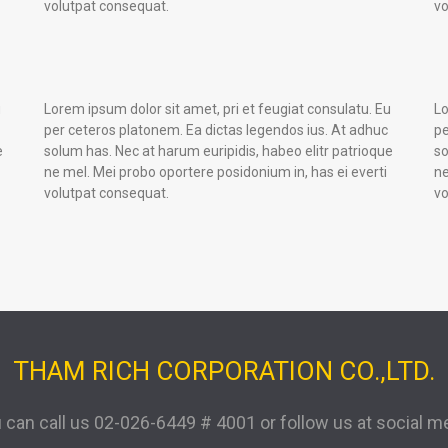
volutpat consequat.
vo
u
Lorem ipsum dolor sit amet, pri et feugiat consulatu. Eu
Lo
per ceteros platonem. Ea dictas legendos ius. At adhuc
pe
e
solum has. Nec at harum euripidis, habeo elitr patrioque
so
ne mel. Mei probo oportere posidonium in, has ei everti
ne
volutpat consequat.
vo
THAM RICH CORPORATION CO.,LTD.
 can call us
02-026-6449 # 4001
or follow us at social m