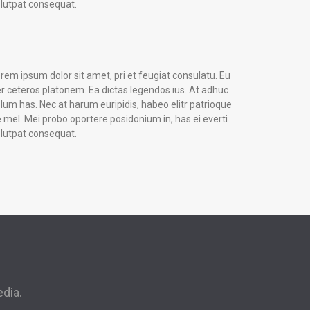
lutpat consequat.
rem ipsum dolor sit amet, pri et feugiat consulatu. Eu
r ceteros platonem. Ea dictas legendos ius. At adhuc
lum has. Nec at harum euripidis, habeo elitr patrioque
 mel. Mei probo oportere posidonium in, has ei everti
lutpat consequat.
edia.