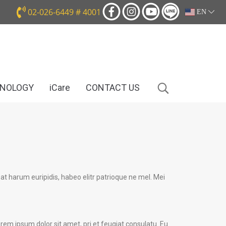
02-026-6449 # 4001
EN
HNOLOGY
iCare
CONTACT US
at harum euripidis, habeo elitr patrioque ne mel. Mei
rem ipsum dolor sit amet, pri et feugiat consulatu. Eu