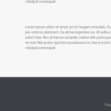
volutpat consequat.
Lorem ipsum dolor sit amet, pri et feugiat consulatu. E
per ceteros platonem. Ea dictas legendos ius. At adhuc
solum has. Nec at harum euripidis, habeo elitr patrioqu
ne mel. Mei probo oportere posidonium in, has ei everti
volutpat consequat.
You