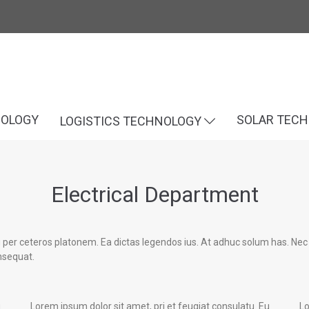
NOLOGY
SOLAR TEC
LOGISTICS TECHNOLOGY
Electrical Department
u per ceteros platonem. Ea dictas legendos ius. At adhuc solum has. Nec 
nsequat.
u
Lorem ipsum dolor sit amet, pri et feugiat consulatu. Eu
Lo