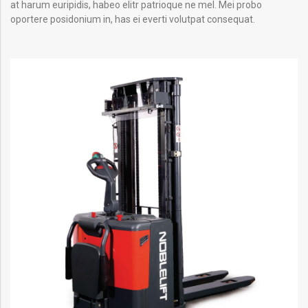
at harum euripidis, habeo elitr patrioque ne mel. Mei probo
oportere posidonium in, has ei everti volutpat consequat.