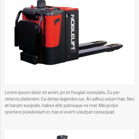
Lorem ipsum dolor sit amet, pri et feugiat consulatu. Eu per
ceteros platonem. Ea dictas legendos ius. At adhuc solum has. Nec
at harum euripidis, habeo elitr patrioque ne mel. Mei probo
oportere posidonium in, has ei everti volutpat consequat.