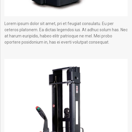
Lorem ipsum dolor sit amet, pri et feugiat consulatu. Eu per
ceteros platonem. Ea dictas legendos ius. At adhuc solum has. Nec
at harum euripidis, habeo elitr patrioque ne mel. Mei probo
oportere posidonium in, has ei everti volutpat consequat.