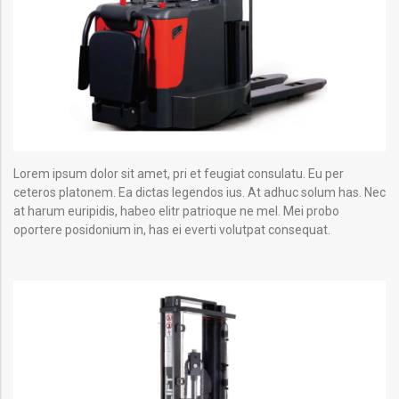
Lorem ipsum dolor sit amet, pri et feugiat consulatu. Eu per
ceteros platonem. Ea dictas legendos ius. At adhuc solum has. Nec
at harum euripidis, habeo elitr patrioque ne mel. Mei probo
oportere posidonium in, has ei everti volutpat consequat.