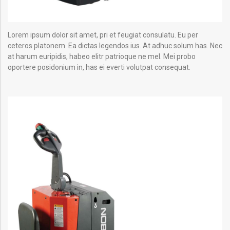
Lorem ipsum dolor sit amet, pri et feugiat consulatu. Eu per
ceteros platonem. Ea dictas legendos ius. At adhuc solum has. Nec
at harum euripidis, habeo elitr patrioque ne mel. Mei probo
oportere posidonium in, has ei everti volutpat consequat.