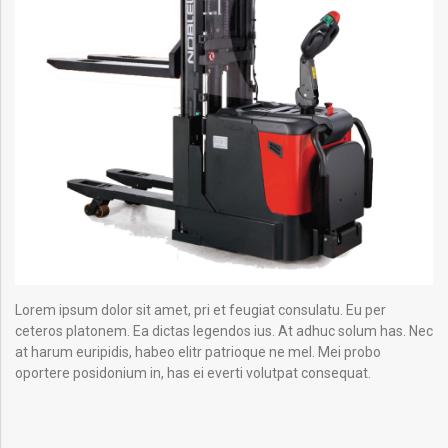
Lorem ipsum dolor sit amet, pri et feugiat consulatu. Eu per
ceteros platonem. Ea dictas legendos ius. At adhuc solum has. Nec
at harum euripidis, habeo elitr patrioque ne mel. Mei probo
oportere posidonium in, has ei everti volutpat consequat.