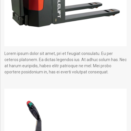
Lorem ipsum dolor sit amet, pri et feugiat consulatu. Eu per
ceteros platonem. Ea dictas legendos ius. At adhuc solum has. Nec
at harum euripidis, habeo elitr patrioque ne mel. Mei probo
oportere posidonium in, has ei everti volutpat consequat.