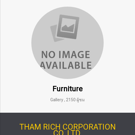
Furniture
Gallery
,
2150 ผู้ชม
THAM RICH CORPORATION
CO.,LTD.