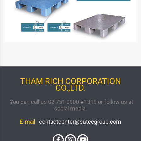
THAM RICH CORPORATION
CO.,LTD.
You can call us 02 751 0900 #1319 or follow us at
social media.
E-mail
contactcenter@suteegroup.com