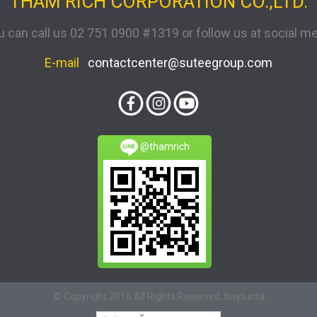
THAM RICH CORPORATION CO.,LTD.
u can call us 02 751 0900 #1319 or follow us at social me
E-mail
contactcenter@suteegroup.com
@thamrich
© Copyright 2016 All Rights Reserved. boytunta