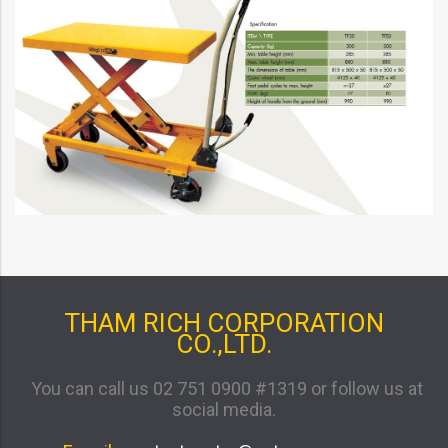
THAM RICH CORPORATION
CO.,LTD.
You can call us 02 751 0900 #1319 or follow us at
social media.