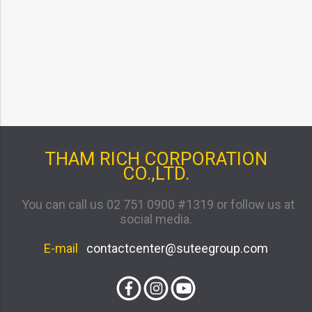
THAM RICH CORPORATION
CO.,LTD.
You can call us 02 751 0900 #1319 or follow us at
social media.
E-mail
contactcenter@suteegroup.com