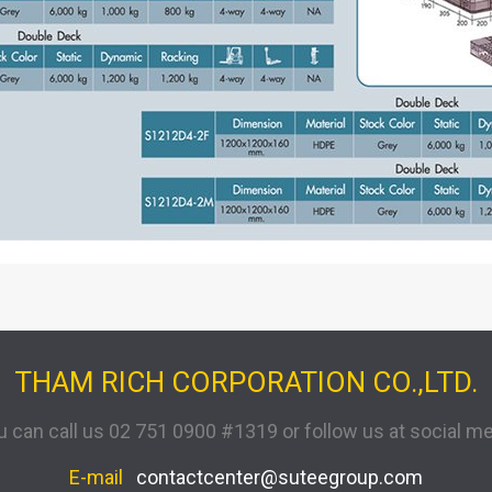
THAM RICH CORPORATION CO.,LTD.
u can call us 02 751 0900 #1319 or follow us at social me
E-mail
contactcenter@suteegroup.com