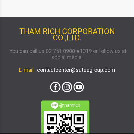
THAM RICH CORPORATION
CO.,LTD.
You can call us 02 751 0900 #1319 or follow us at
social media.
E-mail
contactcenter@suteegroup.com
@thamrich