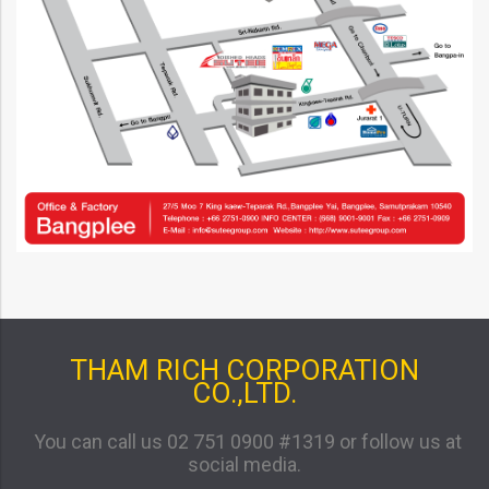
THAM RICH CORPORATION
CO.,LTD.
You can call us 02 751 0900 #1319 or follow us at
social media.