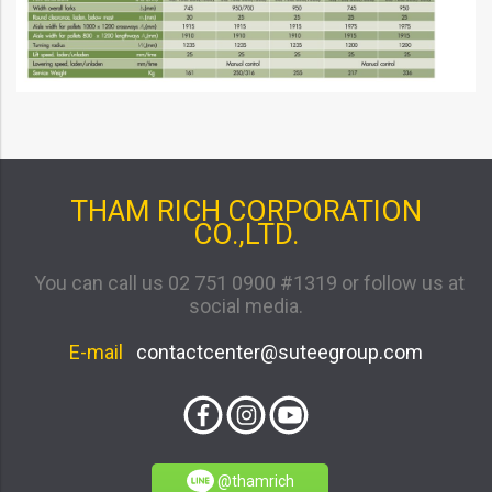
THAM RICH CORPORATION
CO.,LTD.
You can call us 02 751 0900 #1319 or follow us at
social media.
E-mail
contactcenter@suteegroup.com
@thamrich