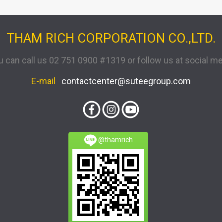
THAM RICH CORPORATION CO.,LTD.
u can call us 02 751 0900 #1319 or follow us at social me
E-mail
contactcenter@suteegroup.com
@thamrich