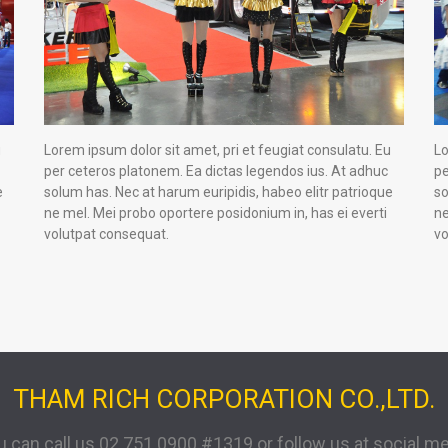
u
Lorem ipsum dolor sit amet, pri et feugiat consulatu. Eu
Lo
per ceteros platonem. Ea dictas legendos ius. At adhuc
pe
e
solum has. Nec at harum euripidis, habeo elitr patrioque
so
ne mel. Mei probo oportere posidonium in, has ei everti
ne
volutpat consequat.
vo
THAM RICH CORPORATION CO.,LTD.
u can call us 02 751 0900 #1319 or follow us at social me