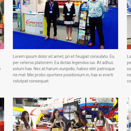
u
Lorem ipsum dolor sit amet, pri et feugiat consulatu. Eu
Lo
per ceteros platonem. Ea dictas legendos ius. At adhuc
pe
e
solum has. Nec at harum euripidis, habeo elitr patrioque
so
ne mel. Mei probo oportere posidonium in, has ei everti
ne
volutpat consequat.
vo