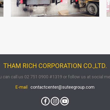
THAM RICH CORPORATION CO.,LTD.
u can call us 02 751 0900 #1319 or follow us at social me
E-mail
contactcenter@suteegroup.com